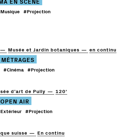
ÉMA EN SCÈNE
Musique
#Projection
Musée et Jardin botaniques
en continu
 MÉTRAGES
#Cinéma
#Projection
sée d’art de Pully
120'
 OPEN AIR
Extérieur
#Projection
que suisse
En continu