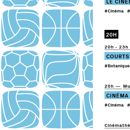
LE CIN
#Cinéma
#
20H
20h - 23h
COURTS
#Botanique
20h
Mu
CINÉMA
#Cinéma
#
Cinémathè