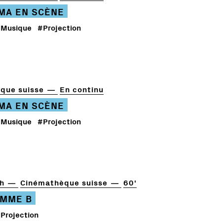
ÉMA EN SCÈNE
Musique
#Projection
que suisse
En continu
ÉMA EN SCÈNE
Musique
#Projection
h
Cinémathèque suisse
60'
MME B
Projection