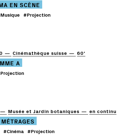
ÉMA EN SCÈNE
Musique
#Projection
0
Cinémathèque suisse
60'
MME A
Projection
Musée et Jardin botaniques
en continu
 MÉTRAGES
#Cinéma
#Projection