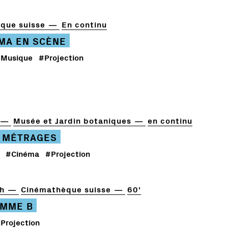
que suisse
En continu
ÉMA EN SCÈNE
Musique
#Projection
Musée et Jardin botaniques
en continu
 MÉTRAGES
#Cinéma
#Projection
h
Cinémathèque suisse
60'
MME B
Projection