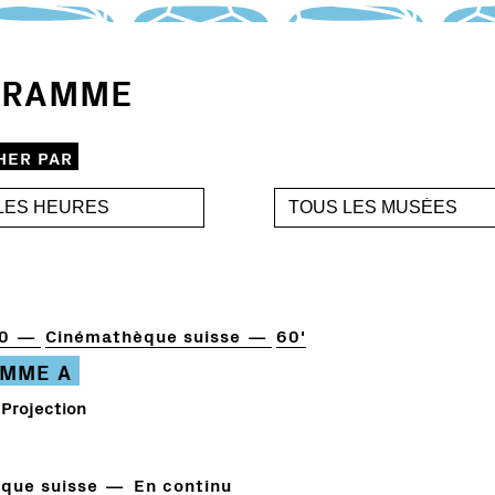
GRAMME
HER PAR
0
Cinémathèque suisse
60'
MME A
Projection
que suisse
En continu