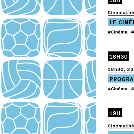
Cinémathè
LE CIN
#Cinéma
#
18H30
18h30, 2
PROGRA
#Cinéma
#
19H
Cinémathè