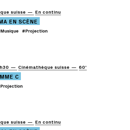
que suisse
En continu
ÉMA EN SCÈNE
Musique
#Projection
3h30
Cinémathèque suisse
60'
MME C
Projection
que suisse
En continu