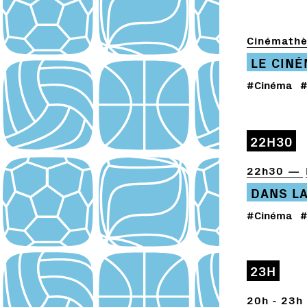
Cinémathè
LE CIN
#Cinéma
#
22H30
22h30
DANS L
#Cinéma
#
23H
20h - 23h