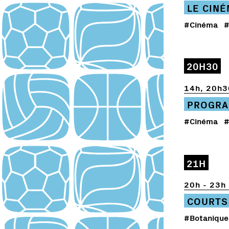
LE CIN
#Cinéma
#
20H30
14h, 20h3
PROGRA
#Cinéma
#
21H
20h - 23h
COURTS
#Botanique