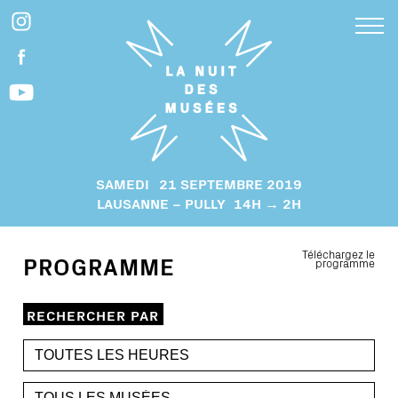
SAMEDI
21 SEPTEMBRE 2019
LAUSANNE – PULLY
14H → 2H
Téléchargez le
PROGRAMME
programme
RECHERCHER PAR