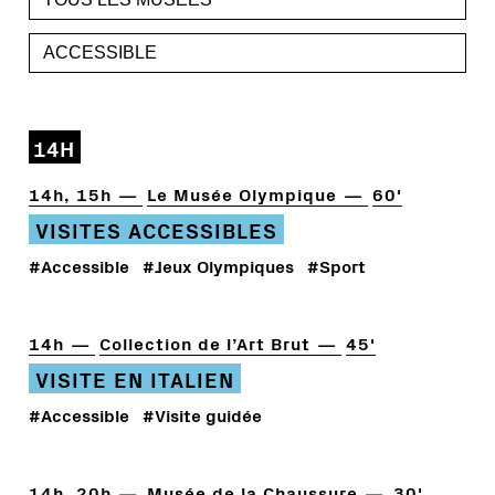
14H
14h, 15h
Le Musée Olympique
60'
VISITES ACCESSIBLES
#Accessible
#Jeux Olympiques
#Sport
14h
Collection de l’Art Brut
45'
VISITE EN ITALIEN
#Accessible
#Visite guidée
14h, 20h
Musée de la Chaussure
30'