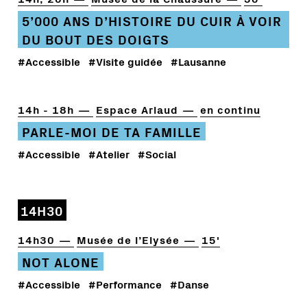
5’000 ANS D’HISTOIRE DU CUIR À VOIR
DU BOUT DES DOIGTS
#Accessible
#Visite guidée
#Lausanne
14h - 18h
Espace Arlaud
en continu
PARLE-MOI DE TA FAMILLE
#Accessible
#Atelier
#Social
14H30
14h30
Musée de l’Elysée
15'
NOT ALONE
#Accessible
#Performance
#Danse