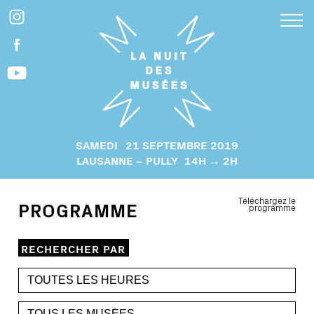
SAMEDI
21 SEPTEMBRE 2019
LAUSANNE – PULLY
14H → 2H
Téléchargez le
PROGRAMME
programme
RECHERCHER PAR