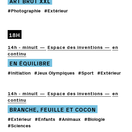
ART BRUT XXL
#Photographie
#Extérieur
18H
14h - minuit
Espace des inventions
en
continu
EN ÉQUILIBRE
#Initiation
#Jeux Olympiques
#Sport
#Extérieur
14h - minuit
Espace des inventions
en
continu
BRANCHE, FEUILLE ET COCON
#Extérieur
#Enfants
#Animaux
#Biologie
#Sciences