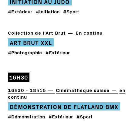
INITIATION AU JUDO
#Extérieur
#Initiation
#Sport
Collection de l’Art Brut
En continu
ART BRUT XXL
#Photographie
#Extérieur
16H30
16h30 - 18h15
Cinémathèque suisse
en
continu
DÉMONSTRATION DE FLATLAND BMX
#Démonstration
#Extérieur
#Sport