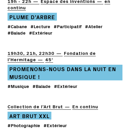
19h - 22h
Espace des inventions
en
continu
PLUME D’ARBRE
#Cabane
#Lecture
#Participatif
#Atelier
#Balade
#Extérieur
19h30, 21h, 22h30
Fondation de
l’Hermitage
45'
PROMENONS-NOUS DANS LA NUIT EN
MUSIQUE !
#Musique
#Balade
#Extérieur
Collection de l’Art Brut
En continu
ART BRUT XXL
#Photographie
#Extérieur