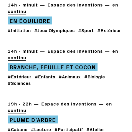
14h - minuit
Espace des inventions
en
continu
EN ÉQUILIBRE
#Initiation
#Jeux Olympiques
#Sport
#Extérieur
14h - minuit
Espace des inventions
en
continu
BRANCHE, FEUILLE ET COCON
#Extérieur
#Enfants
#Animaux
#Biologie
#Sciences
19h - 22h
Espace des inventions
en
continu
PLUME D’ARBRE
#Cabane
#Lecture
#Participatif
#Atelier