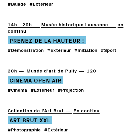
#Balade
#Extérieur
14h - 20h
Musée historique Lausanne
en
continu
PRENEZ DE LA HAUTEUR !
#Démonstration
#Extérieur
#Initiation
#Sport
20h
Musée d’art de Pully
120'
CINÉMA OPEN AIR
#Cinéma
#Extérieur
#Projection
Collection de l’Art Brut
En continu
ART BRUT XXL
#Photographie
#Extérieur