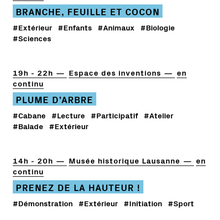
BRANCHE, FEUILLE ET COCON
#Extérieur
#Enfants
#Animaux
#Biologie
#Sciences
19h - 22h
Espace des inventions
en
continu
PLUME D’ARBRE
#Cabane
#Lecture
#Participatif
#Atelier
#Balade
#Extérieur
14h - 20h
Musée historique Lausanne
en
continu
PRENEZ DE LA HAUTEUR !
#Démonstration
#Extérieur
#Initiation
#Sport