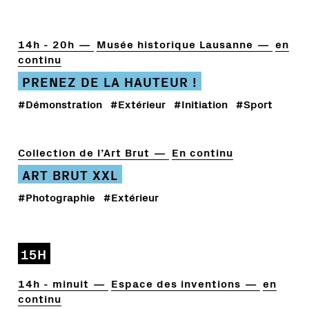
14h - 20h
Musée historique Lausanne
en
continu
PRENEZ DE LA HAUTEUR !
#Démonstration
#Extérieur
#Initiation
#Sport
Collection de l’Art Brut
En continu
ART BRUT XXL
#Photographie
#Extérieur
15H
14h - minuit
Espace des inventions
en
continu