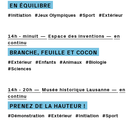
EN ÉQUILIBRE
#Initiation
#Jeux Olympiques
#Sport
#Extérieur
14h - minuit
Espace des inventions
en
continu
BRANCHE, FEUILLE ET COCON
#Extérieur
#Enfants
#Animaux
#Biologie
#Sciences
14h - 20h
Musée historique Lausanne
en
continu
PRENEZ DE LA HAUTEUR !
#Démonstration
#Extérieur
#Initiation
#Sport