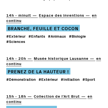
14h - minuit
Espace des inventions
en
continu
BRANCHE, FEUILLE ET COCON
#Extérieur
#Enfants
#Animaux
#Biologie
#Sciences
14h - 20h
Musée historique Lausanne
en
continu
PRENEZ DE LA HAUTEUR !
#Démonstration
#Extérieur
#Initiation
#Sport
15h - 18h
Collection de l’Art Brut
en
continu