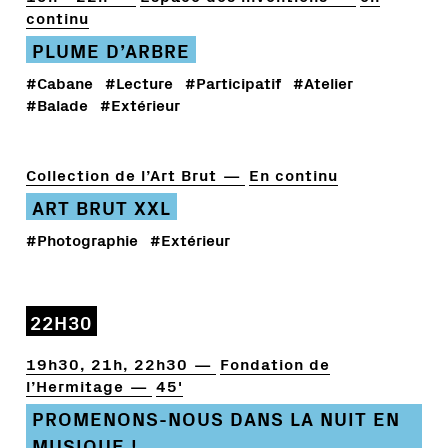
continu
PLUME D’ARBRE
#Cabane
#Lecture
#Participatif
#Atelier
#Balade
#Extérieur
Collection de l’Art Brut
En continu
ART BRUT XXL
#Photographie
#Extérieur
22H30
19h30, 21h, 22h30
Fondation de
l’Hermitage
45'
PROMENONS-NOUS DANS LA NUIT EN
MUSIQUE !