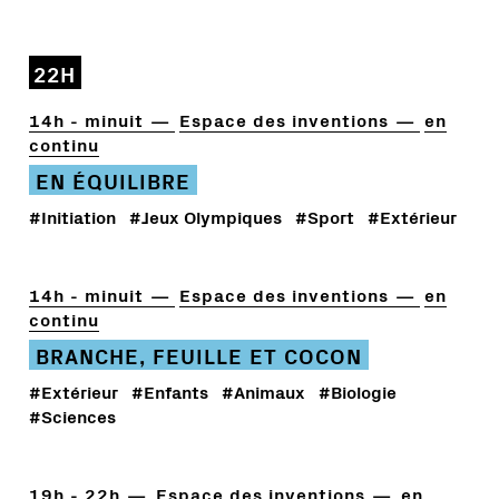
22H
14h - minuit
Espace des inventions
en
continu
EN ÉQUILIBRE
#Initiation
#Jeux Olympiques
#Sport
#Extérieur
14h - minuit
Espace des inventions
en
continu
BRANCHE, FEUILLE ET COCON
#Extérieur
#Enfants
#Animaux
#Biologie
#Sciences
19h - 22h
Espace des inventions
en