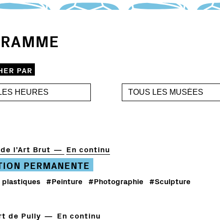
GRAMME
HER PAR
de l’Art Brut
En continu
TION PERMANENTE
 plastiques
#Peinture
#Photographie
#Sculpture
t de Pully
En continu