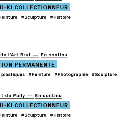
U-KI COLLECTIONNEUR
Peinture
#Sculpture
#Histoire
de l’Art Brut
En continu
TION PERMANENTE
 plastiques
#Peinture
#Photographie
#Sculpture
t de Pully
En continu
U-KI COLLECTIONNEUR
Peinture
#Sculpture
#Histoire