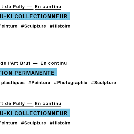
t de Pully
En continu
U-KI COLLECTIONNEUR
Peinture
#Sculpture
#Histoire
de l’Art Brut
En continu
TION PERMANENTE
 plastiques
#Peinture
#Photographie
#Sculpture
t de Pully
En continu
U-KI COLLECTIONNEUR
Peinture
#Sculpture
#Histoire