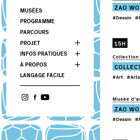
ZAO WO
MUSÉES
#Dessin
#
PROGRAMME
PARCOURS
PROJET
15H
INFOS PRATIQUES
VILLAGE DE LA NDM
Collection 
À PROPOS
NUIT OLYMPIQUE
COLLEC
BILLETTERIE
L’AFTER DES MUSÉES
LANGAGE FACILE
CONCOURS
#Art
#Arts
THÈME : UNE NUIT QUI
CULTURE ACCESSIBLE
S’ANNONCE SPORTIVE
ACCÈS & TRANSPORTS
PROJET ARTS, CULTURES ET
PARTENAIRES
CARTE
SCIENCES
Musée d’ar
PRESSE
CONTACT
ZAO WO
ASSOCIATION
#Dessin
#
GALERIE
ARCHIVES