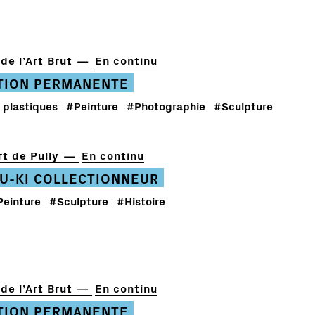
de l’Art Brut
En continu
TION PERMANENTE
 plastiques
#Peinture
#Photographie
#Sculpture
t de Pully
En continu
U-KI COLLECTIONNEUR
Peinture
#Sculpture
#Histoire
de l’Art Brut
En continu
TION PERMANENTE