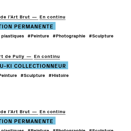
de l’Art Brut
En continu
TION PERMANENTE
 plastiques
#Peinture
#Photographie
#Sculpture
t de Pully
En continu
U-KI COLLECTIONNEUR
Peinture
#Sculpture
#Histoire
de l’Art Brut
En continu
TION PERMANENTE
 plastiques
#Peinture
#Photographie
#Sculpture