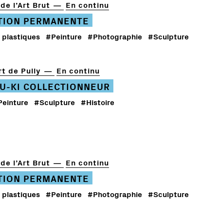
de l’Art Brut
En continu
TION PERMANENTE
 plastiques
#Peinture
#Photographie
#Sculpture
t de Pully
En continu
U-KI COLLECTIONNEUR
Peinture
#Sculpture
#Histoire
de l’Art Brut
En continu
TION PERMANENTE
 plastiques
#Peinture
#Photographie
#Sculpture