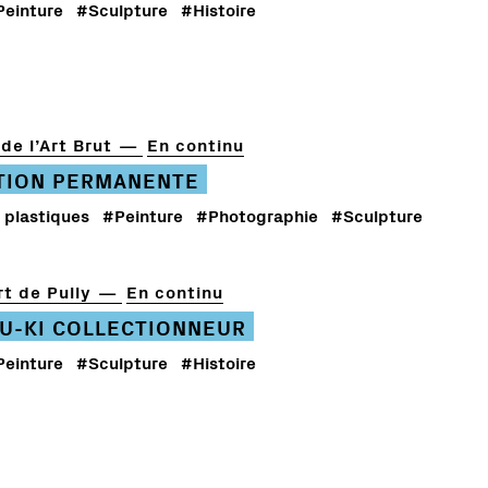
Peinture
#Sculpture
#Histoire
de l’Art Brut
En continu
TION PERMANENTE
 plastiques
#Peinture
#Photographie
#Sculpture
t de Pully
En continu
U-KI COLLECTIONNEUR
Peinture
#Sculpture
#Histoire