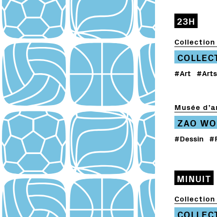
23H
Collection 
COLLEC
#Art
#Arts
Musée d’ar
ZAO WO
#Dessin
#
MINUIT
Collection 
COLLEC