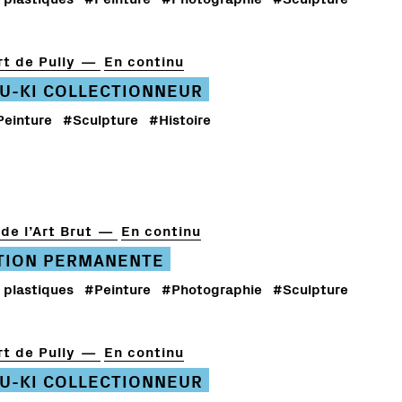
t de Pully
En continu
U-KI COLLECTIONNEUR
Peinture
#Sculpture
#Histoire
de l’Art Brut
En continu
TION PERMANENTE
 plastiques
#Peinture
#Photographie
#Sculpture
t de Pully
En continu
U-KI COLLECTIONNEUR